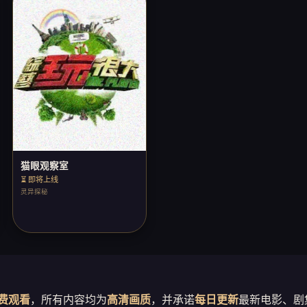
猫眼观察室
⏳ 即将上线
灵异探秘
费观看
，所有内容均为
高清画质
，并承诺
每日更新
最新电影、剧