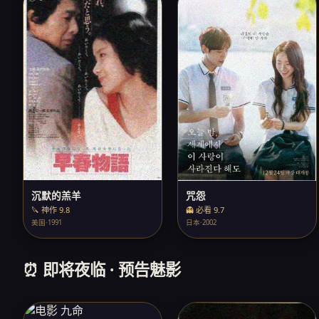
沉默的羔羊
咒怨
🔪 神作 9.8
👻 必看 9.7
美国·1991
日本·2002
⏰ 即将夜临 · 预告魅影