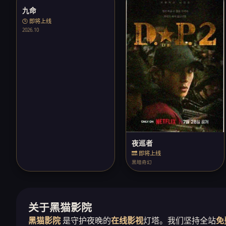
九命
🕒 即将上线
2026.10
夜巡者
🔜 即将上线
黑暗奇幻
关于黑猫影院
黑猫影院
是守护夜晚的
在线影视
灯塔。我们坚持全站
免