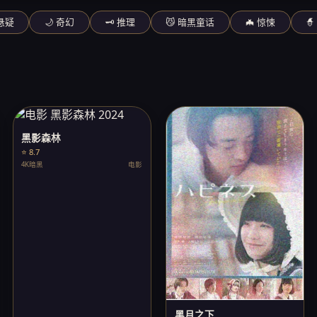
️ 悬疑
🌙 奇幻
🗝️ 推理
😼 暗黑童话
🦇 惊悚

黑影森林
⭐ 8.7
4K暗黑
电影
黑月之下