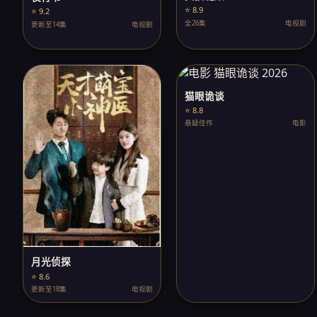
⭐ 8.9
⭐ 9.2
全26集
电视剧
更新至14集
电视剧
猫眼诡谈
⭐ 8.8
悬疑佳作
电影
月光侦探
⭐ 8.6
更新至18集
电视剧